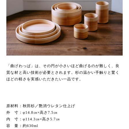
「曲げわっぱ」は、その円が小さいほど曲げるのが難しく、良
質な材と高い技術が必要とされます。杉の温かい手触りと驚く
ほどの軽さを実感いただきたい一品です。
原材料：秋田杉／艶消ウレタン仕上げ
外 寸：φ14.8㎝×高さ7.5㎝
内 寸：φ114.3㎝×高さ5.7㎝
容 量：約630ml