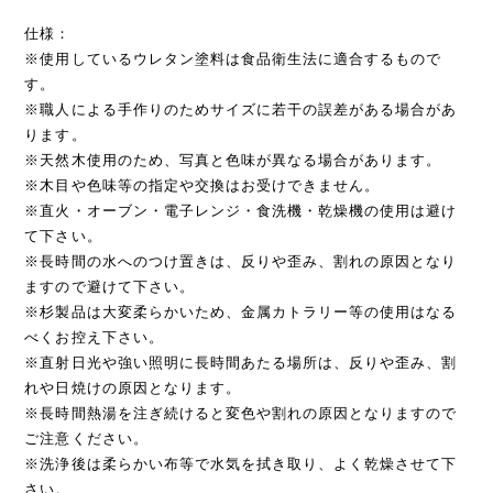
仕様：
※使用しているウレタン塗料は食品衛生法に適合するもので
す。
※職人による手作りのためサイズに若干の誤差がある場合があ
ります。
※天然木使用のため、写真と色味が異なる場合があります。
※木目や色味等の指定や交換はお受けできません。
※直火・オーブン・電子レンジ・食洗機・乾燥機の使用は避け
て下さい。
※長時間の水へのつけ置きは、反りや歪み、割れの原因となり
ますので避けて下さい。
※杉製品は大変柔らかいため、金属カトラリー等の使用はなる
べくお控え下さい。
※直射日光や強い照明に長時間あたる場所は、反りや歪み、割
れや日焼けの原因となります。
※長時間熱湯を注ぎ続けると変色や割れの原因となりますので
ご注意ください。
※洗浄後は柔らかい布等で水気を拭き取り、よく乾燥させて下
さい。