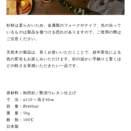
杉材は柔らかいため、金属製のフォークやナイフ、先の尖って
いるものは製品を傷つける恐れがありますので、ご使用の際は
ご注意ください。
天然木の製品は、長くお使いいただくことで、経年変化による
色の変化もお楽しみいただけます。杉の温かい手触りと驚くほ
どの軽さを実感いただきたい一品です。
原材料：秋田杉／艶消ウレタン仕上げ
寸 法：φ110 × 高さ60㎜
容 量：約400ml
重 量：50g
耐 熱：100℃
日本製