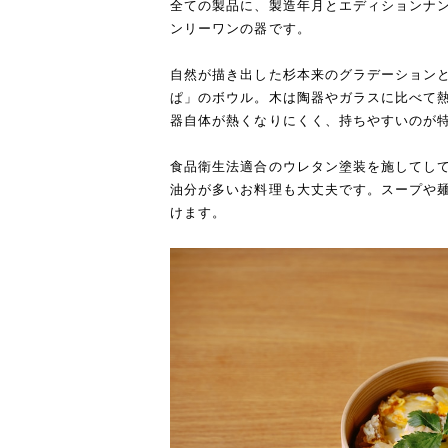
全ての製品に、製造年月とエディションナ
ンリーワンの器です。
自然が描き出した杉本来のグラデーション
ぱ」のボウル。木は陶器やガラスに比べて
器自体が熱くなりにくく、持ちやすいのが
食品衛生法適合のウレタン塗装を施してし
油分が多いお料理も大丈夫です。スープや
けます。