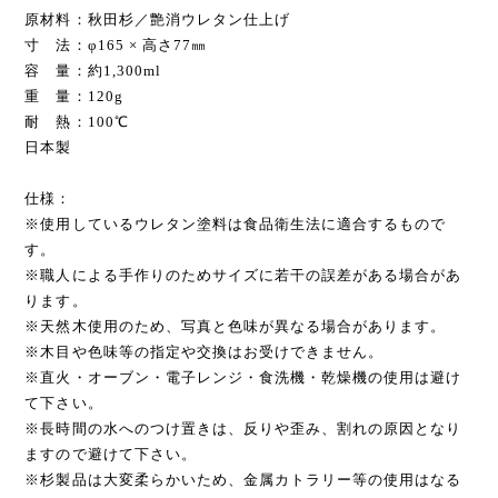
原材料：秋田杉／艶消ウレタン仕上げ
寸 法：φ165 × 高さ77㎜
容 量：約1,300ml
重 量：120g
耐 熱：100℃
日本製
仕様：
※使用しているウレタン塗料は食品衛生法に適合するもので
す。
※職人による手作りのためサイズに若干の誤差がある場合があ
ります。
※天然木使用のため、写真と色味が異なる場合があります。
※木目や色味等の指定や交換はお受けできません。
※直火・オーブン・電子レンジ・食洗機・乾燥機の使用は避け
て下さい。
※長時間の水へのつけ置きは、反りや歪み、割れの原因となり
ますので避けて下さい。
※杉製品は大変柔らかいため、金属カトラリー等の使用はなる