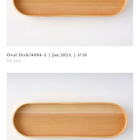
Oval Dish/#004-L｜Jan.2023.｜3/10
¥8,250