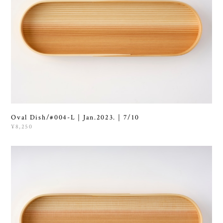
Oval Dish/#004-L｜Jan.2023.｜7/10
¥8,250