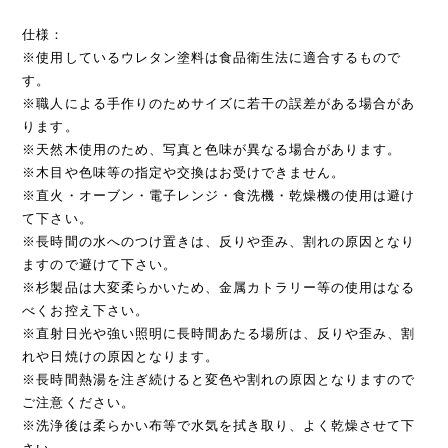
仕様：
※使用しているウレタン塗料は食品衛生法に適合するもので
す。
※職人による手作りのためサイズに若干の誤差がある場合があ
ります。
※天然木使用のため、写真と色味が異なる場合があります。
※木目や色味等の指定や交換はお受けできません。
※直火・オーブン・電子レンジ・食洗機・乾燥機の使用は避け
て下さい。
※長時間の水へのつけ置きは、反りや歪み、割れの原因となり
ますので避けて下さい。
※杉製品は大変柔らかいため、金属カトラリー等の使用はなる
べくお控え下さい。
※直射日光や強い照明に長時間あたる場所は、反りや歪み、割
れや日焼けの原因となります。
※長時間熱湯を注ぎ続けると変色や割れの原因となりますので
ご注意ください。
※洗浄後は柔らかい布等で水気を拭き取り、よく乾燥させて下