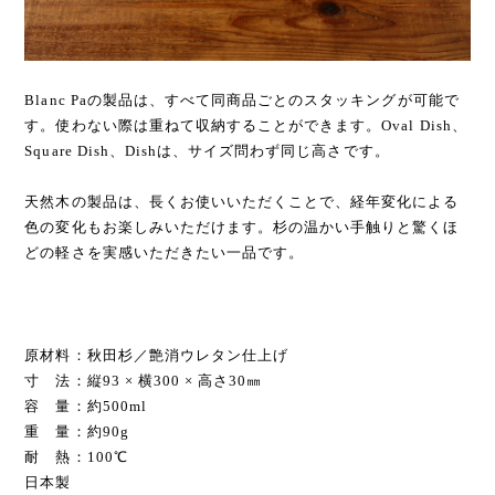
Blanc Paの製品は、すべて同商品ごとのスタッキングが可能で
す。使わない際は重ねて収納することができます。Oval Dish、
Square Dish、Dishは、サイズ問わず同じ高さです。
天然木の製品は、長くお使いいただくことで、経年変化による
色の変化もお楽しみいただけます。杉の温かい手触りと驚くほ
どの軽さを実感いただきたい一品です。
原材料：秋田杉／艶消ウレタン仕上げ
寸 法：縦93 × 横300 × 高さ30㎜
容 量：約500ml
重 量：約90g
耐 熱：100℃
日本製