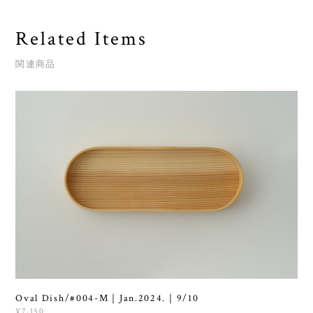
Related Items
関連商品
Oval Dish/#004-M｜Jan.2024.｜9/10
¥7,150