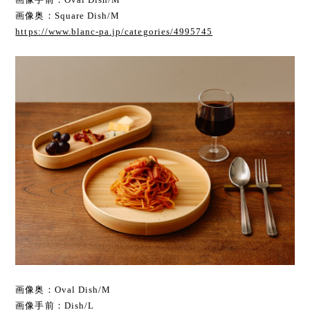
画像奥：Square Dish/M
https://www.blanc-pa.jp/categories/4995745
画像奥：Oval Dish/M
画像手前：Dish/L