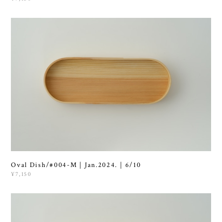
Oval Dish/#004-M｜Jan.2024.｜6/10
¥7,150