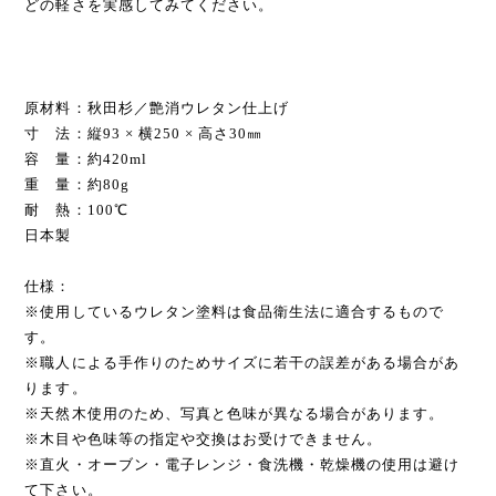
どの軽さを実感してみてください。
原材料：秋田杉／艶消ウレタン仕上げ
寸 法：縦93 × 横250 × 高さ30㎜
容 量：約420ml
重 量：約80g
耐 熱：100℃
日本製
仕様：
※使用しているウレタン塗料は食品衛生法に適合するもので
す。
※職人による手作りのためサイズに若干の誤差がある場合があ
ります。
※天然木使用のため、写真と色味が異なる場合があります。
※木目や色味等の指定や交換はお受けできません。
※直火・オーブン・電子レンジ・食洗機・乾燥機の使用は避け
て下さい。