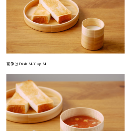
画像はDish M/Cup M