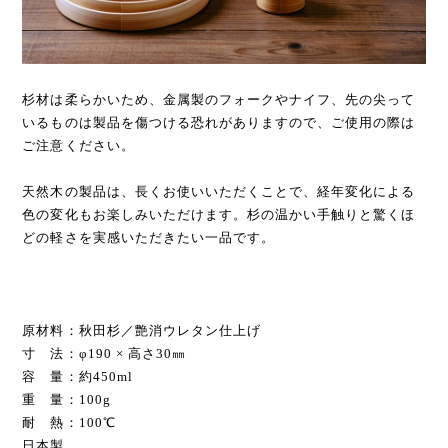
杉材は柔らかいため、金属製のフォークやナイフ、先の尖って
いるものは製品を傷つける恐れがありますので、ご使用の際は
ご注意ください。
天然木の製品は、長くお使いいただくことで、経年変化による
色の変化もお楽しみいただけます。杉の温かい手触りと驚くほ
どの軽さを実感いただきたい一品です。
原材料：秋田杉／艶消ウレタン仕上げ
寸 法：φ190 × 高さ30㎜
容 量：約450ml
重 量：100g
耐 熱：100℃
日本製