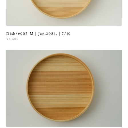
Dish/#002-M｜Jun.2024.｜7/10
¥6,600