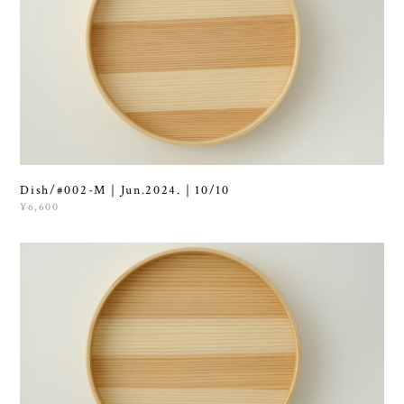
Dish/#002-M｜Jun.2024.｜10/10
¥6,600