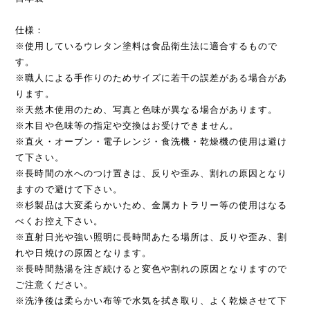
仕様：
※使用しているウレタン塗料は食品衛生法に適合するもので
す。
※職人による手作りのためサイズに若干の誤差がある場合があ
ります。
※天然木使用のため、写真と色味が異なる場合があります。
※木目や色味等の指定や交換はお受けできません。
※直火・オーブン・電子レンジ・食洗機・乾燥機の使用は避け
て下さい。
※長時間の水へのつけ置きは、反りや歪み、割れの原因となり
ますので避けて下さい。
※杉製品は大変柔らかいため、金属カトラリー等の使用はなる
べくお控え下さい。
※直射日光や強い照明に長時間あたる場所は、反りや歪み、割
れや日焼けの原因となります。
※長時間熱湯を注ぎ続けると変色や割れの原因となりますので
ご注意ください。
※洗浄後は柔らかい布等で水気を拭き取り、よく乾燥させて下