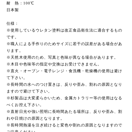
耐 熱：100℃
日本製
仕様：
※使用しているウレタン塗料は改正食品衛生法に適合するもの
です。
※職人による手作りのためサイズに若干の誤差がある場合があ
ります。
※天然木使用のため、写真と色味が異なる場合があります。
※木目や色味等の指定や交換はお受けできません。
※直火・オーブン・電子レンジ・食洗機・乾燥機の使用は避け
て下さい。
※長時間の水へのつけ置きは、反りや歪み、割れの原因となり
ますので避けて下さい。
※杉製品は大変柔らかいため、金属カトラリー等の使用はなる
べくお控え下さい。
※直射日光や強い照明に長時間あたる場所は、反りや歪み、割
れや日焼けの原因となります。
※長時間熱湯を注ぎ続けると変色や割れの原因となりますので
ご注意ください。