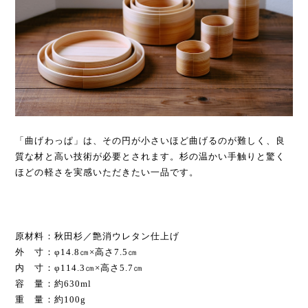
「曲げわっぱ」は、その円が小さいほど曲げるのが難しく、良
質な材と高い技術が必要とされます。杉の温かい手触りと驚く
ほどの軽さを実感いただきたい一品です。
原材料：秋田杉／艶消ウレタン仕上げ
外 寸：φ14.8㎝×高さ7.5㎝
内 寸：φ114.3㎝×高さ5.7㎝
容 量：約630ml
重 量：約100g