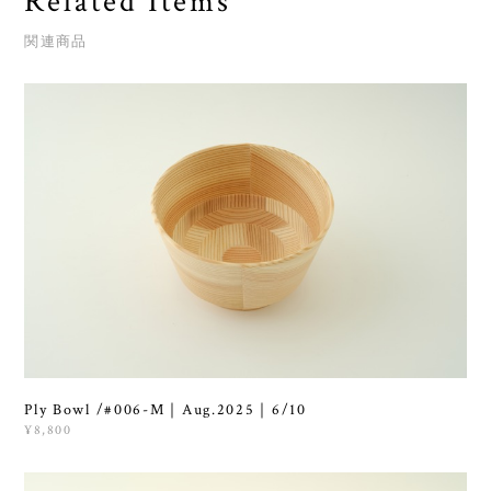
Related Items
関連商品
Ply Bowl /#006-M｜Aug.2025｜6/10
¥8,800