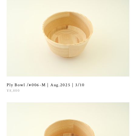
Ply Bowl /#006-M｜Aug.2025｜3/10
¥8,800