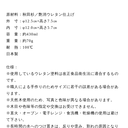
原材料：秋田杉／艶消ウレタン仕上げ
外 寸：φ12.5㎝×高さ7.5㎝
内 寸：φ12.0㎝×高さ5.7㎝
容 量：約430ml
重 量：約70g
耐 熱：100℃
日本製
仕様：
※使用しているウレタン塗料は改正食品衛生法に適合するもの
です。
※職人による手作りのためサイズに若干の誤差がある場合があ
ります。
※天然木使用のため、写真と色味が異なる場合があります。
※木目や色味等の指定や交換はお受けできません。
※直火・オーブン・電子レンジ・食洗機・乾燥機の使用は避け
て下さい。
※長時間の水へのつけ置きは、反りや歪み、割れの原因となり