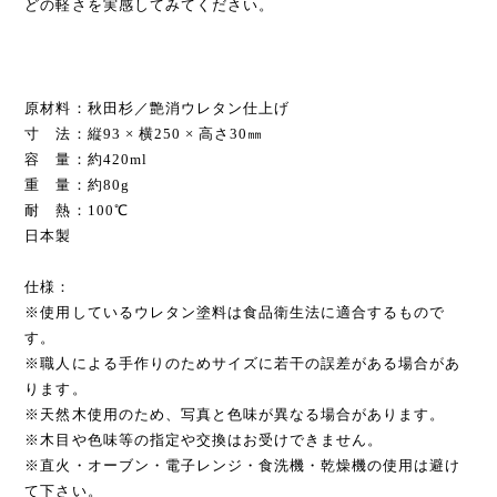
どの軽さを実感してみてください。
原材料：秋田杉／艶消ウレタン仕上げ
寸 法：縦93 × 横250 × 高さ30㎜
容 量：約420ml
重 量：約80g
耐 熱：100℃
日本製
仕様：
※使用しているウレタン塗料は食品衛生法に適合するもので
す。
※職人による手作りのためサイズに若干の誤差がある場合があ
ります。
※天然木使用のため、写真と色味が異なる場合があります。
※木目や色味等の指定や交換はお受けできません。
※直火・オーブン・電子レンジ・食洗機・乾燥機の使用は避け
て下さい。