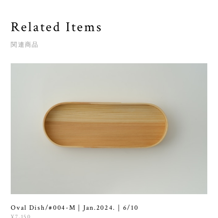
Related Items
関連商品
Oval Dish/#004-M｜Jan.2024.｜6/10
¥7,150