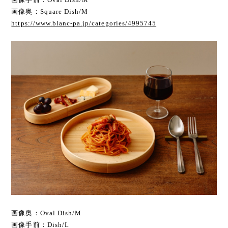
画像奥：Square Dish/M
https://www.blanc-pa.jp/categories/4995745
画像奥：Oval Dish/M
画像手前：Dish/L