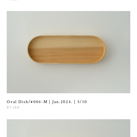
Oval Dish/#004-M｜Jan.2024.｜5/10
¥7,150